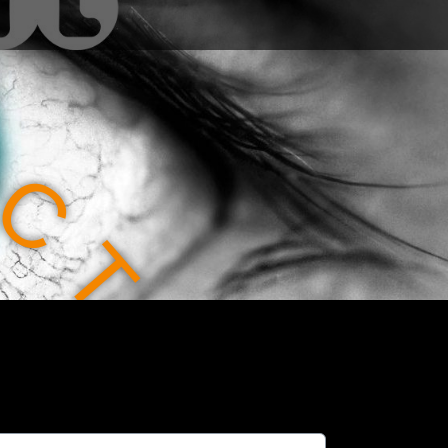
C
T
I
O