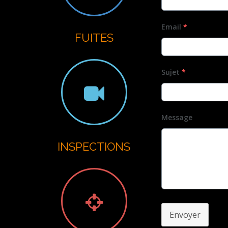
G
Email
*
FUITES
Sujet
*
Message
INSPECTIONS
Envoyer