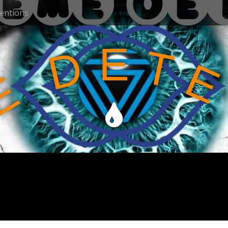
ventions
E
T
D
E
E