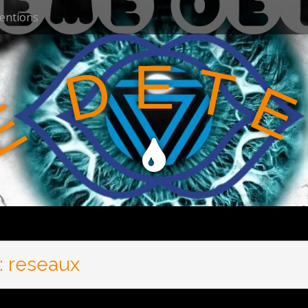
ventions
E
T
D
E
E
:
reseaux