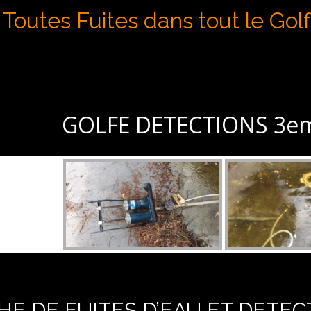
Toutes Fuites dans tout le Gol
GOLFE
GOLFE DETECTIONS 3em
E DE FUITES D’EAU ET DETEC