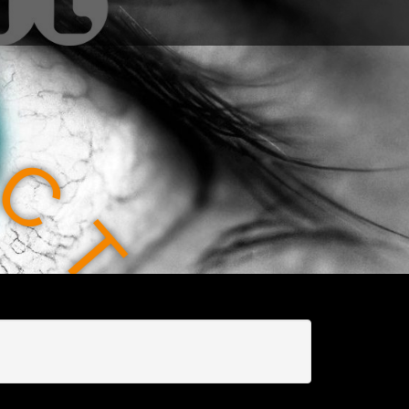
C
T
I
O