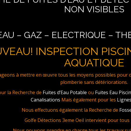
NON VISIBLES
EAU – GAZ – ELECTRIQUE – T
VEAU! INSPECTION PISCI
AQUATIQUE
eons à mettre en œuvre tous les moyens possibles pour dét
plomberie sans détériorations.
our la Recherche de
Fuites d’Eau Potable
ou
Fuites Eau Pisci
Canalisations
Mais également pour les
Lignes
Nous effectuons également la Recherche de
Fosse
Golfe Détections 3eme Oeil intervient pour tous t
Nous pouvons prendre en charge tous les travaux sui