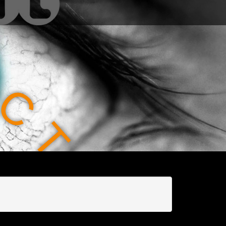
C
T
I
O