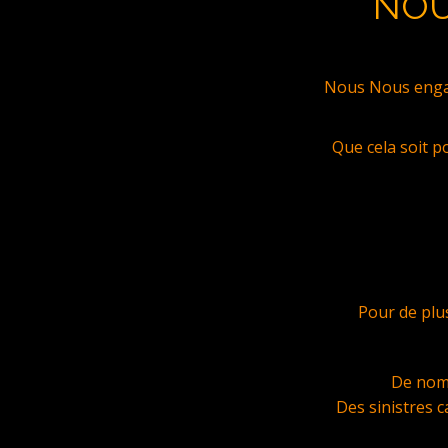
NOU
Nous Nous engag
Que cela soit p
Pour de plu
De nomb
Des sinistres c