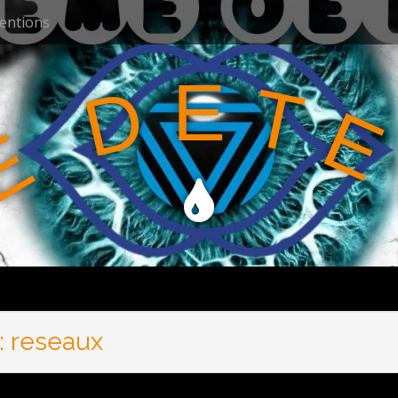
ventions
E
T
D
E
E
:
reseaux