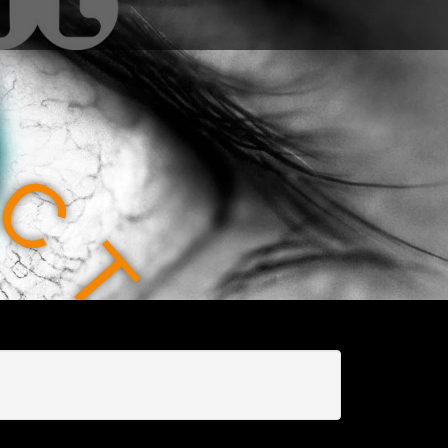
C
T
I
O