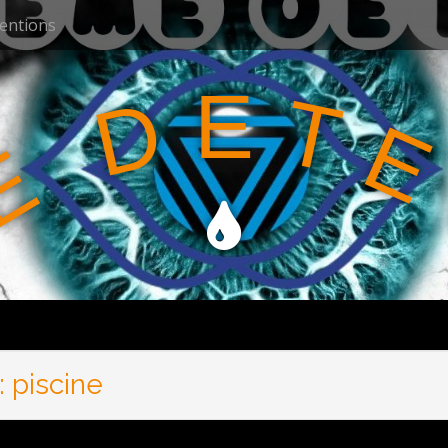
ventions
E
T
D
E
E
:
piscine