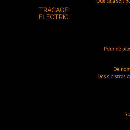
Que cela soit p
TRACAGE
ELECTRIC
Pour de plu
De nomb
Des sinistres c
Su