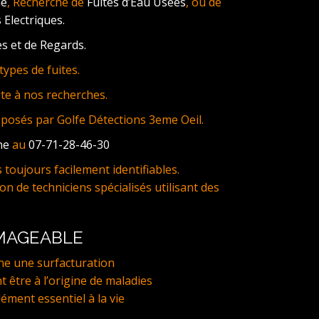
ne
, Recherche de
Fuites d’Eau Usées
, ou de
 Electriques.
s et de Regards.
ypes de fuites.
te à nos recherches.
oposés par Golfe Détections 3eme Oeil.
ne
au
07-71-28-46-30
toujours facilement identifiables.
on de techniciens spécialisés utilisant des
MMAGEABLE
ne une surfacturation
t être à l’origine de maladies
lément essentiel à la vie