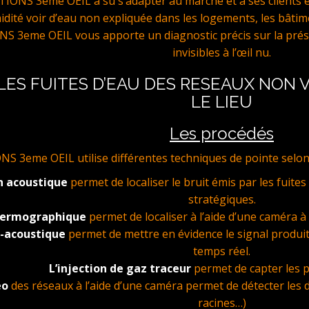
ONS 3eme OEIL a su s’adapter au marché et à ses clients 
idité voir d’eau non expliquée dans les logements, les bâtim
3eme OEIL vous apporte un diagnostic précis sur la présen
invisibles à l’œil nu.
LES FUITES D’EAU DES RESEAUX NON
LE LIEU
Les procédés
3eme OEIL utilise différentes techniques de pointe selon la f
n acoustique
permet de localiser le bruit émis par les fuites
stratégiques.
thermographique
permet de localiser à l’aide d’une caméra 
o-acoustique
permet de mettre en évidence le signal produit
temps réel.
L’injection de gaz traceur
permet de capter les p
éo
des réseaux à l’aide d’une caméra permet de détecter les 
racines…)