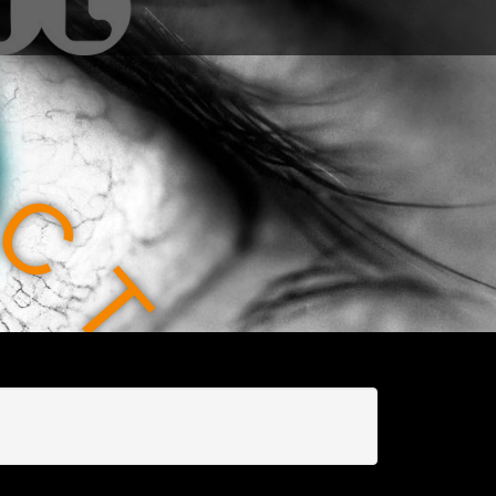
C
T
I
O