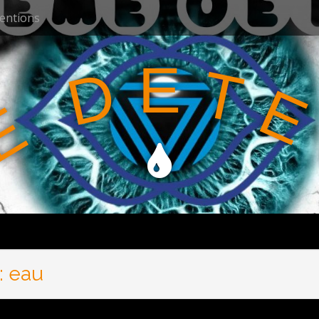
ventions
E
T
D
E
E
:
eau