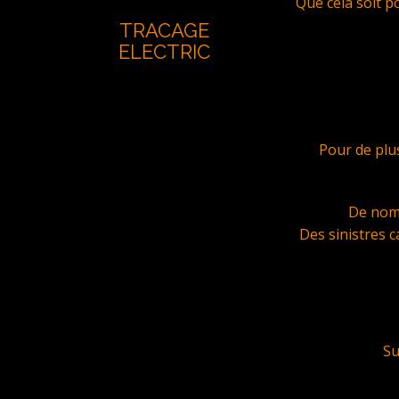
Que cela soit p
TRACAGE
ELECTRIC
Pour de plu
De nomb
Des sinistres c
Su