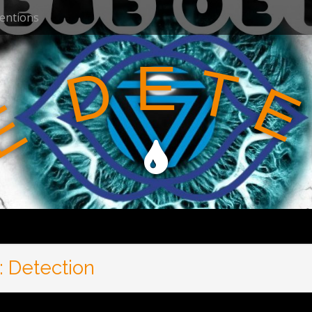
ventions
E
T
D
E
E
:
Detection