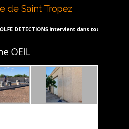
N
fe de Saint Tropez
ETECTIONS intervient dans tout le Golfe de St Tro
e OEIL