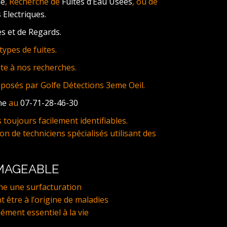
ne
, Recherche de
Fuites d’Eau Usées
, ou de
 Electriques.
s et de Regards.
ypes de fuites.
te à nos recherches.
oposés par Golfe Détections 3eme Oeil.
ne
au
07-71-28-46-30
toujours facilement identifiables.
on de techniciens spécialisés utilisant des
MMAGEABLE
ne une surfacturation
t être à l’origine de maladies
lément essentiel à la vie