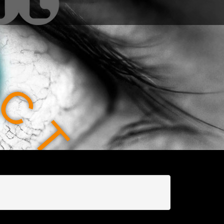
C
T
I
O