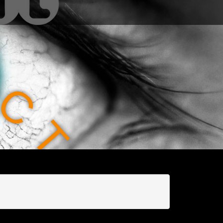
C
T
I
O