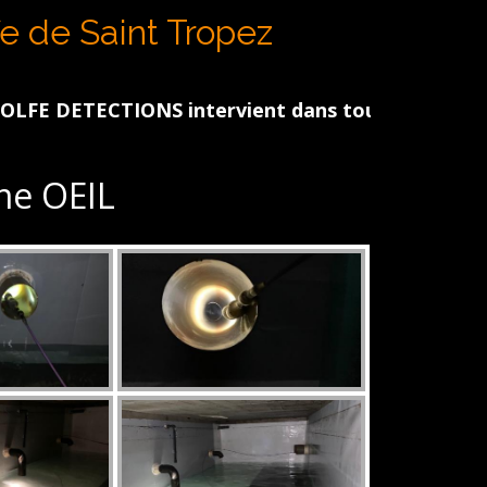
N
fe de Saint Tropez
ETECTIONS intervient dans tout le Golfe de St Tro
e OEIL