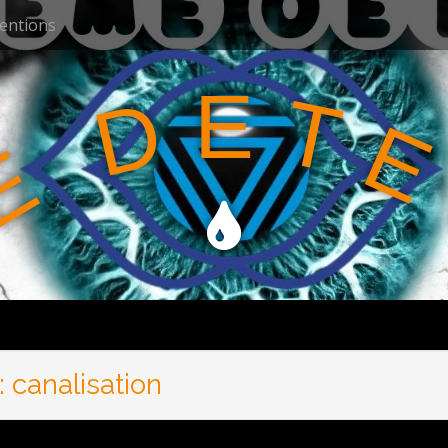
ventions
E
T
D
E
E
:
canalisation