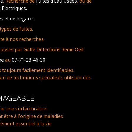
ne
, Recherche de
Fuites d’Eau Usées
, ou de
 Electriques.
s et de Regards.
ypes de fuites.
te à nos recherches.
oposés par Golfe Détections 3eme Oeil.
ne
au
07-71-28-46-30
toujours facilement identifiables.
on de techniciens spécialisés utilisant des
MMAGEABLE
ne une surfacturation
t être à l’origine de maladies
lément essentiel à la vie