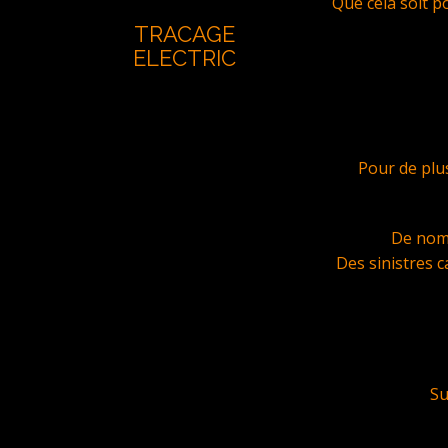
Que cela soit p
TRACAGE
ELECTRIC
Pour de plu
De nomb
Des sinistres c
Su