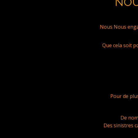
NOU
Nous Nous engag
Que cela soit p
Pour de plu
De nomb
Des sinistres c