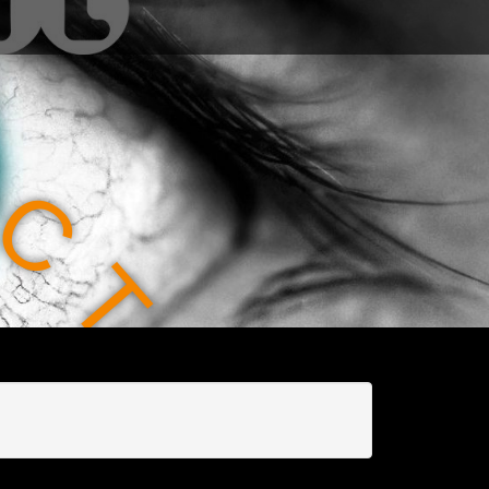
C
T
I
O