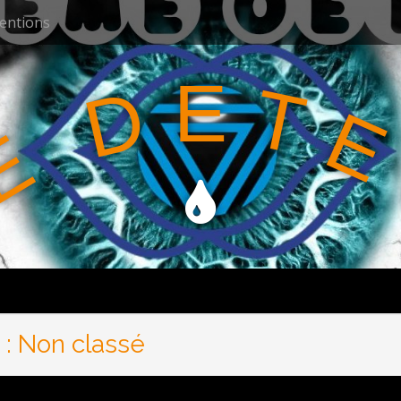
ventions
E
T
D
E
E
 :
Non classé