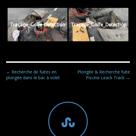
Traçage_Golfe-Detection
Traçage_Golfe_Detection
P
← Recherche de fuites en
Plongée & Recherche fuite
plongée dans le bac à volet
Piscine Leack Track →
o
s
t
n
a
v
i
g