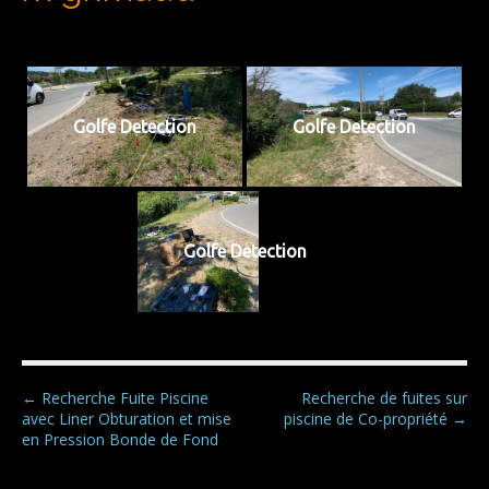
Golfe Detection
Golfe Detection
Golfe Detection
P
← Recherche Fuite Piscine
Recherche de fuites sur
avec Liner Obturation et mise
piscine de Co-propriété →
o
en Pression Bonde de Fond
s
t