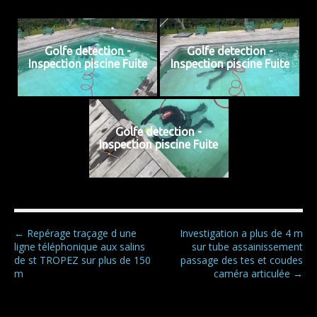
Golfe detection -
Golfe detection -
Inspection piscine Fuite
Inspection piscine Fuite
Golfe detection -
Inspection piscine Fuite
P
← Repérage traçage d une
Investigation a plus de 4 m
ligne téléphonique aux salins
sur tube assainissement
o
de st TROPEZ sur plus de 150
passage des tes et coudes
s
m
caméra articulée →
t
n