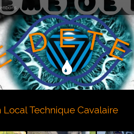
ventions
E
T
D
E
E
n Local Technique Cavalaire