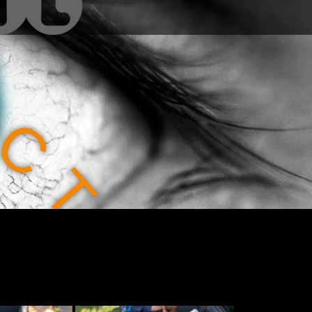
C
T
I
O