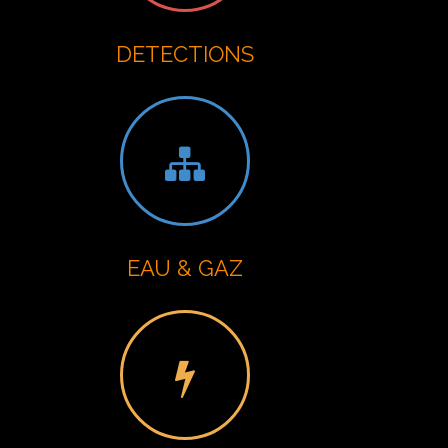
t
i
DETECTIONS
o
n
EAU & GAZ